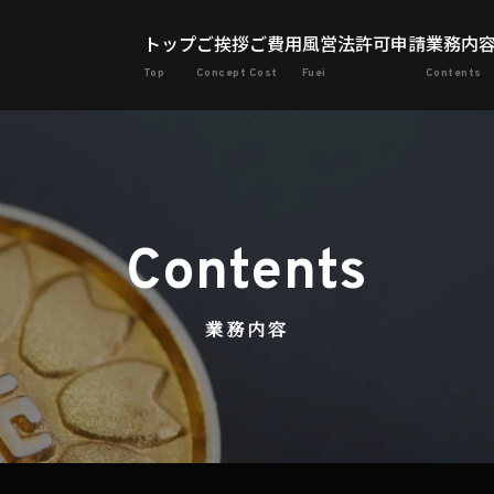
トップ
ご挨拶
ご費用
風営法許可申請
業務内
業務内容